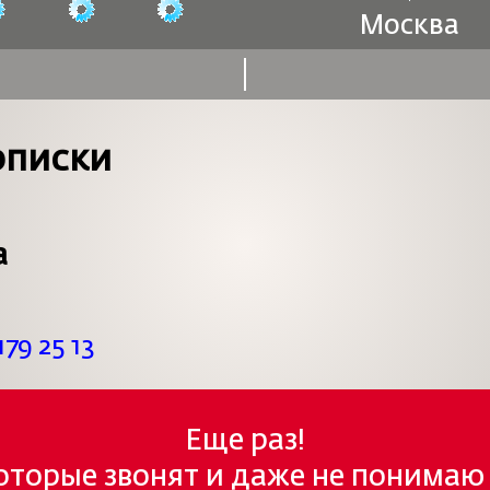
Москва
описки
а
179 25 13
Еще раз!
которые звонят и даже не понимаю