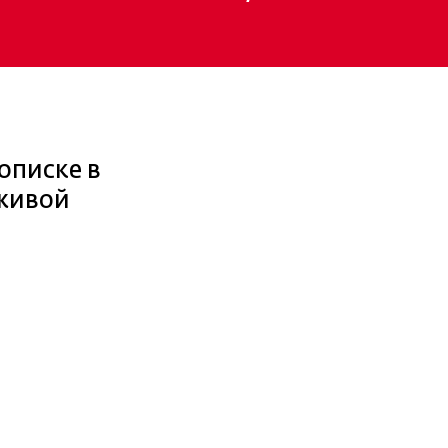
описке в
 живой